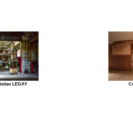
ristian LEGAY
C